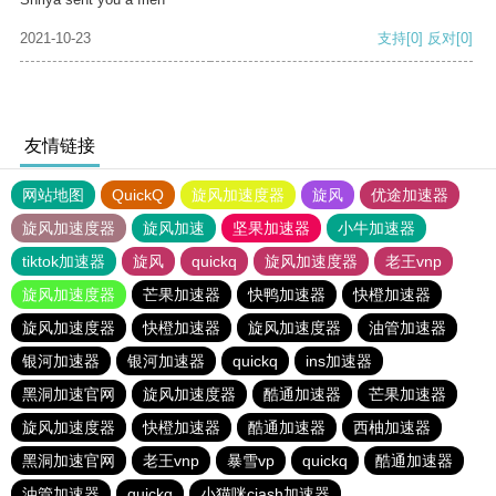
2021-10-23
支持
[0]
反对
[0]
友情链接
网站地图
QuickQ
旋风加速度器
旋风
优途加速器
旋风加速度器
旋风加速
坚果加速器
小牛加速器
tiktok加速器
旋风
quickq
旋风加速度器
老王vnp
旋风加速度器
芒果加速器
快鸭加速器
快橙加速器
旋风加速度器
快橙加速器
旋风加速度器
油管加速器
银河加速器
银河加速器
quickq
ins加速器
黑洞加速官网
旋风加速度器
酷通加速器
芒果加速器
旋风加速度器
快橙加速器
酷通加速器
西柚加速器
黑洞加速官网
老王vnp
暴雪vp
quickq
酷通加速器
油管加速器
quickq
小猫咪ciash加速器