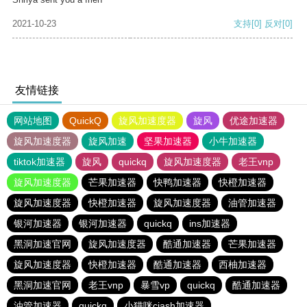
2021-10-23
支持
[0]
反对
[0]
友情链接
网站地图
QuickQ
旋风加速度器
旋风
优途加速器
旋风加速度器
旋风加速
坚果加速器
小牛加速器
tiktok加速器
旋风
quickq
旋风加速度器
老王vnp
旋风加速度器
芒果加速器
快鸭加速器
快橙加速器
旋风加速度器
快橙加速器
旋风加速度器
油管加速器
银河加速器
银河加速器
quickq
ins加速器
黑洞加速官网
旋风加速度器
酷通加速器
芒果加速器
旋风加速度器
快橙加速器
酷通加速器
西柚加速器
黑洞加速官网
老王vnp
暴雪vp
quickq
酷通加速器
油管加速器
quickq
小猫咪ciash加速器