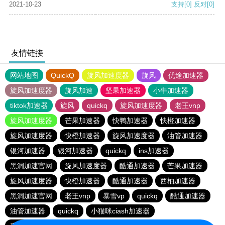
2021-10-23
支持
[0]
反对
[0]
友情链接
网站地图
QuickQ
旋风加速度器
旋风
优途加速器
旋风加速度器
旋风加速
坚果加速器
小牛加速器
tiktok加速器
旋风
quickq
旋风加速度器
老王vnp
旋风加速度器
芒果加速器
快鸭加速器
快橙加速器
旋风加速度器
快橙加速器
旋风加速度器
油管加速器
银河加速器
银河加速器
quickq
ins加速器
黑洞加速官网
旋风加速度器
酷通加速器
芒果加速器
旋风加速度器
快橙加速器
酷通加速器
西柚加速器
黑洞加速官网
老王vnp
暴雪vp
quickq
酷通加速器
油管加速器
quickq
小猫咪ciash加速器