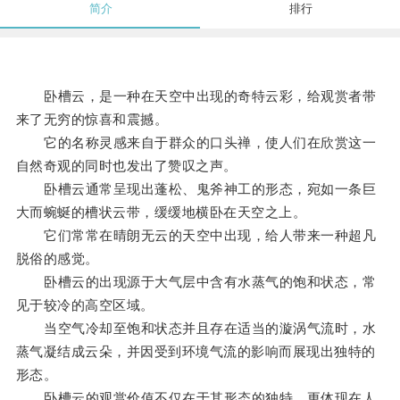
简介
排行
卧槽云，是一种在天空中出现的奇特云彩，给观赏者带
来了无穷的惊喜和震撼。
它的名称灵感来自于群众的口头禅，使人们在欣赏这一
自然奇观的同时也发出了赞叹之声。
卧槽云通常呈现出蓬松、鬼斧神工的形态，宛如一条巨
大而蜿蜒的槽状云带，缓缓地横卧在天空之上。
它们常常在晴朗无云的天空中出现，给人带来一种超凡
脱俗的感觉。
卧槽云的出现源于大气层中含有水蒸气的饱和状态，常
见于较冷的高空区域。
当空气冷却至饱和状态并且存在适当的漩涡气流时，水
蒸气凝结成云朵，并因受到环境气流的影响而展现出独特的
形态。
卧槽云的观赏价值不仅在于其形态的独特，更体现在人