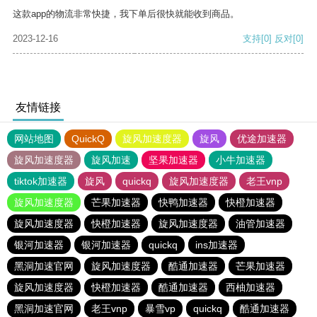
这款app的物流非常快捷，我下单后很快就能收到商品。
2023-12-16
支持
[0]
反对
[0]
友情链接
网站地图
QuickQ
旋风加速度器
旋风
优途加速器
旋风加速度器
旋风加速
坚果加速器
小牛加速器
tiktok加速器
旋风
quickq
旋风加速度器
老王vnp
旋风加速度器
芒果加速器
快鸭加速器
快橙加速器
旋风加速度器
快橙加速器
旋风加速度器
油管加速器
银河加速器
银河加速器
quickq
ins加速器
黑洞加速官网
旋风加速度器
酷通加速器
芒果加速器
旋风加速度器
快橙加速器
酷通加速器
西柚加速器
黑洞加速官网
老王vnp
暴雪vp
quickq
酷通加速器