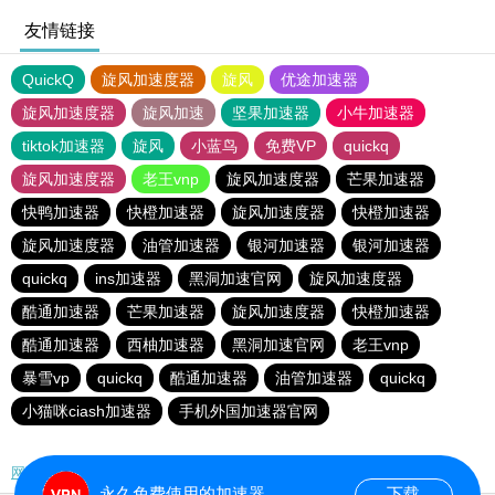
友情链接
QuickQ
旋风加速度器
旋风
优途加速器
旋风加速度器
旋风加速
坚果加速器
小牛加速器
tiktok加速器
旋风
小蓝鸟
免费VP
quickq
旋风加速度器
老王vnp
旋风加速度器
芒果加速器
快鸭加速器
快橙加速器
旋风加速度器
快橙加速器
旋风加速度器
油管加速器
银河加速器
银河加速器
quickq
ins加速器
黑洞加速官网
旋风加速度器
酷通加速器
芒果加速器
旋风加速度器
快橙加速器
酷通加速器
西柚加速器
黑洞加速官网
老王vnp
暴雪vp
quickq
酷通加速器
油管加速器
quickq
小猫咪ciash加速器
手机外国加速器官网
网站地图
永久免费使用的加速器
下载