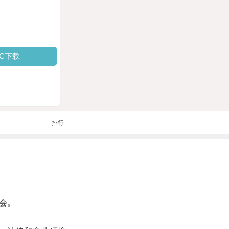
PC下载
排行
会。