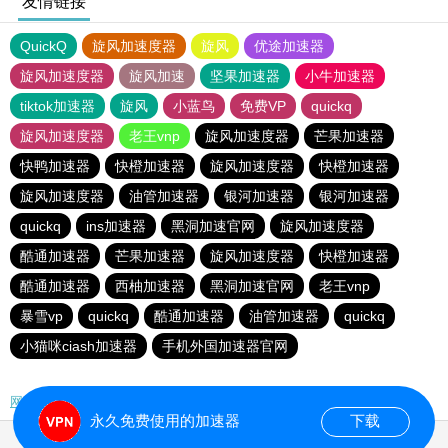
友情链接
QuickQ
旋风加速度器
旋风
优途加速器
旋风加速度器
旋风加速
坚果加速器
小牛加速器
tiktok加速器
旋风
小蓝鸟
免费VP
quickq
旋风加速度器
老王vnp
旋风加速度器
芒果加速器
快鸭加速器
快橙加速器
旋风加速度器
快橙加速器
旋风加速度器
油管加速器
银河加速器
银河加速器
quickq
ins加速器
黑洞加速官网
旋风加速度器
酷通加速器
芒果加速器
旋风加速度器
快橙加速器
酷通加速器
西柚加速器
黑洞加速官网
老王vnp
暴雪vp
quickq
酷通加速器
油管加速器
quickq
小猫咪ciash加速器
手机外国加速器官网
网站地图
永久免费使用的加速器
下载