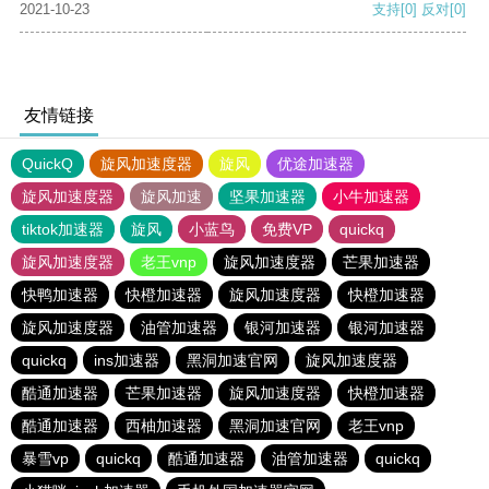
2021-10-23
支持
[0]
反对
[0]
友情链接
QuickQ
旋风加速度器
旋风
优途加速器
旋风加速度器
旋风加速
坚果加速器
小牛加速器
tiktok加速器
旋风
小蓝鸟
免费VP
quickq
旋风加速度器
老王vnp
旋风加速度器
芒果加速器
快鸭加速器
快橙加速器
旋风加速度器
快橙加速器
旋风加速度器
油管加速器
银河加速器
银河加速器
quickq
ins加速器
黑洞加速官网
旋风加速度器
酷通加速器
芒果加速器
旋风加速度器
快橙加速器
酷通加速器
西柚加速器
黑洞加速官网
老王vnp
暴雪vp
quickq
酷通加速器
油管加速器
quickq