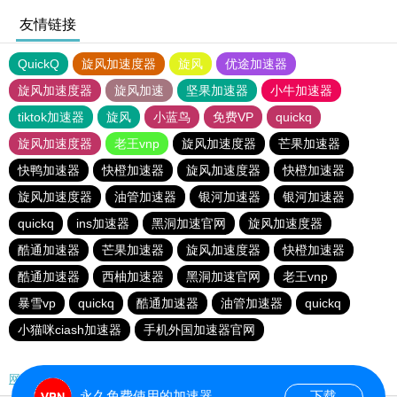
友情链接
QuickQ
旋风加速度器
旋风
优途加速器
旋风加速度器
旋风加速
坚果加速器
小牛加速器
tiktok加速器
旋风
小蓝鸟
免费VP
quickq
旋风加速度器
老王vnp
旋风加速度器
芒果加速器
快鸭加速器
快橙加速器
旋风加速度器
快橙加速器
旋风加速度器
油管加速器
银河加速器
银河加速器
quickq
ins加速器
黑洞加速官网
旋风加速度器
酷通加速器
芒果加速器
旋风加速度器
快橙加速器
酷通加速器
西柚加速器
黑洞加速官网
老王vnp
暴雪vp
quickq
酷通加速器
油管加速器
quickq
小猫咪ciash加速器
手机外国加速器官网
网站地图
永久免费使用的加速器
下载