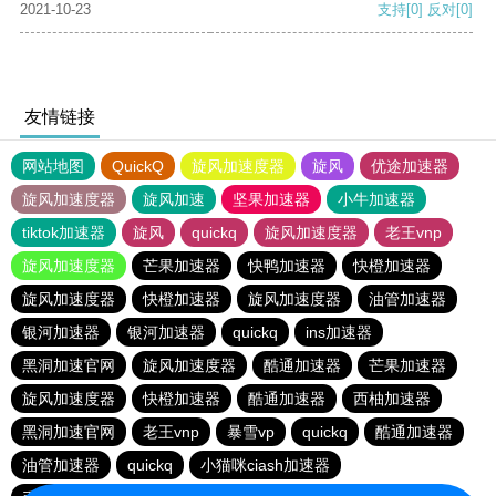
2021-10-23
支持
[0]
反对
[0]
友情链接
网站地图
QuickQ
旋风加速度器
旋风
优途加速器
旋风加速度器
旋风加速
坚果加速器
小牛加速器
tiktok加速器
旋风
quickq
旋风加速度器
老王vnp
旋风加速度器
芒果加速器
快鸭加速器
快橙加速器
旋风加速度器
快橙加速器
旋风加速度器
油管加速器
银河加速器
银河加速器
quickq
ins加速器
黑洞加速官网
旋风加速度器
酷通加速器
芒果加速器
旋风加速度器
快橙加速器
酷通加速器
西柚加速器
黑洞加速官网
老王vnp
暴雪vp
quickq
酷通加速器
油管加速器
quickq
小猫咪ciash加速器