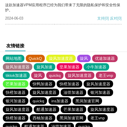
这款加速器VPM应用程序已经为我们带来了无限的隐私保护和安全性保
护。
2024-06-03
支持
[0]
反对
[0]
友情链接
网站地图
QuickQ
旋风加速度器
旋风
优途加速器
旋风加速度器
旋风加速
坚果加速器
小牛加速器
tiktok加速器
旋风
quickq
旋风加速度器
老王vnp
芒果加速器
快鸭加速器
快橙加速器
旋风加速度器
快橙加速器
旋风加速度器
油管加速器
银河加速器
银河加速器
quickq
ins加速器
黑洞加速官网
旋风加速度器
酷通加速器
芒果加速器
旋风加速度器
快橙加速器
西柚加速器
黑洞加速官网
老王vnp
quickq
酷通加速器
油管加速器
quickq