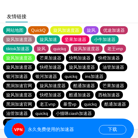
友情链接
网站地图
QuickQ
旋风加速度器
旋风
优途加速器
旋风加速度器
旋风加速
坚果加速器
小牛加速器
tiktok加速器
旋风
quickq
旋风加速度器
老王vnp
旋风加速度器
芒果加速器
快鸭加速器
快橙加速器
旋风加速度器
快橙加速器
旋风加速度器
油管加速器
银河加速器
银河加速器
quickq
ins加速器
黑洞加速官网
旋风加速度器
酷通加速器
芒果加速器
旋风加速度器
快橙加速器
酷通加速器
西柚加速器
黑洞加速官网
老王vnp
暴雪vp
quickq
酷通加速器
油管加速器
quickq
小猫咪ciash加速器
手机外国加速器官网
永久免费使用的加速器
下载