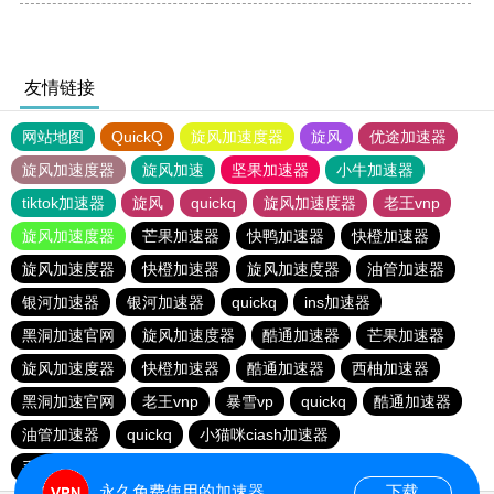
友情链接
网站地图
QuickQ
旋风加速度器
旋风
优途加速器
旋风加速度器
旋风加速
坚果加速器
小牛加速器
tiktok加速器
旋风
quickq
旋风加速度器
老王vnp
旋风加速度器
芒果加速器
快鸭加速器
快橙加速器
旋风加速度器
快橙加速器
旋风加速度器
油管加速器
银河加速器
银河加速器
quickq
ins加速器
黑洞加速官网
旋风加速度器
酷通加速器
芒果加速器
旋风加速度器
快橙加速器
酷通加速器
西柚加速器
黑洞加速官网
老王vnp
暴雪vp
quickq
酷通加速器
油管加速器
quickq
小猫咪ciash加速器
手机外国加速器官网
永久免费使用的加速器
下载